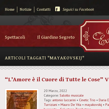
Seguici su Facebook
Home
Notizie
Contatti
Spettacoli
Il Giardino Segreto
ARTICOLI TAGGATI "MAYAKOVSKIJ"
“L’Amore è il Cuore di Tutte le Cose” 
20 Marzo, 2022
Categorie:
Salotto musicale
Tags:
antonio luccarini
•
Cinetic Trio
•
Daria 
Turriziani
•
Mauro De Vita
•
mayakovskij
•
Pa