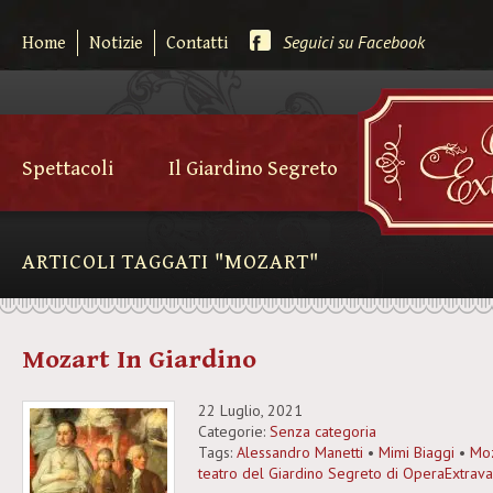
Seguici su Facebook
Home
Notizie
Contatti
Spettacoli
Il Giardino Segreto
ARTICOLI TAGGATI "MOZART"
Mozart In Giardino
22 Luglio, 2021
Categorie:
Senza categoria
Tags:
Alessandro Manetti
•
Mimi Biaggi
•
Moz
teatro del Giardino Segreto di OperaExtrav