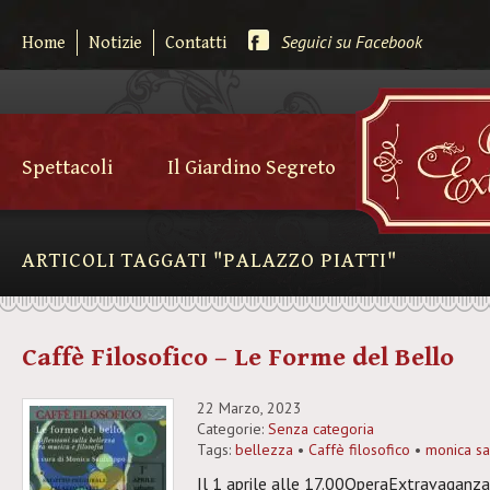
Seguici su Facebook
Home
Notizie
Contatti
Spettacoli
Il Giardino Segreto
ARTICOLI TAGGATI "PALAZZO PIATTI"
Caffè Filosofico – Le Forme del Bello
22 Marzo, 2023
Categorie:
Senza categoria
Tags:
bellezza
•
Caffè filosofico
•
monica sa
Il 1 aprile alle 17.00OperaExtravaganza