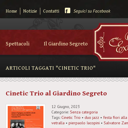
Seguici su Facebook
Home
Notizie
Contatti
Spettacoli
Il Giardino Segreto
ARTICOLI TAGGATI "CINETIC TRIO"
Cinetic Trio al Giardino Segreto
12 Giugno, 2023
Categorie:
Senza categoria
Tags:
Cinetic Trio
•
duo jazz
•
festa fiori all
vetralla
•
pierpaolo Iacopini
•
Salvatore Za