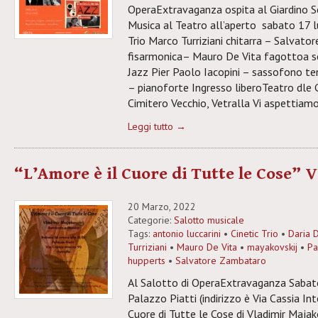
OperaExtravaganza ospita al Giardino 
Musica al Teatro all’aperto sabato 17 lu
Trio Marco Turriziani chitarra – Salvato
fisarmonica– Mauro De Vita fagottoa s
Jazz Pier Paolo Iacopini – sassofono te
– pianoforte Ingresso liberoTeatro dle G
Cimitero Vecchio, Vetralla Vi aspettiamo
Leggi tutto →
“L’Amore è il Cuore di Tutte le Cose” 
20 Marzo, 2022
Categorie:
Salotto musicale
Tags:
antonio luccarini
•
Cinetic Trio
•
Daria 
Turriziani
•
Mauro De Vita
•
mayakovskij
•
Pa
hupperts
•
Salvatore Zambataro
Al Salotto di OperaExtravaganza Sabat
Palazzo Piatti (indirizzo è Via Cassia Int
Cuore di Tutte le Cose di Vladimir Maja