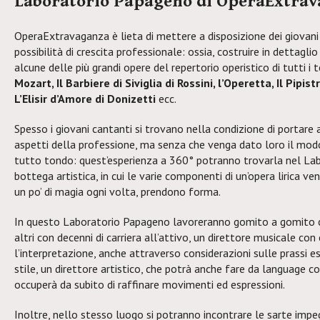
Laboratorio Papageno di OperaExtra
OperaExtravaganza è lieta di mettere a disposizione dei giovani
possibilità di crescita professionale: ossia, costruire in dettaglio
alcune delle più grandi opere del repertorio operistico di tutti i 
Mozart, Il Barbiere di Siviglia di Rossini, l’Operetta, Il Pipistre
L’Elisir d’Amore di Donizetti
ecc.
Spesso i giovani cantanti si trovano nella condizione di portare 
aspetti della professione, ma senza che venga dato loro il modo
tutto tondo: quest’esperienza a 360° potranno trovarla nel Lab
bottega artistica, in cui le varie componenti di un’opera lirica 
un po’ di magia ogni volta, prendono forma.
In questo Laboratorio Papageno lavoreranno gomito a gomito c
altri con decenni di carriera all’attivo, un direttore musicale con
l’interpretazione, anche attraverso considerazioni sulle prassi es
stile, un direttore artistico, che potrà anche fare da language co
occuperà da subito di raffinare movimenti ed espressioni.
Inoltre, nello stesso luogo si potranno incontrare le sarte imp