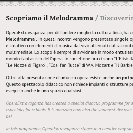
Scopriamo il Melodramma
/ Discover
OperaExtravaganza, per diffondere meglio la cultura lirica, ha 
Melodramma”.
In questi incontri vengono presentate singole o
e creativo con elementi di musica dal vivo alternati dal raccon
multimediale. Lo scopo è sempre di avvicinare in modo entusiasm
mondo fantastico dell’opera. In cartellone ora ci sono “L’Elisir d
“Le Nozze di Figaro” , “Cosi fan Tutte” di W.A. Mozart e “Il Barbiere
Oltre alla presentazione di un’unica opera esiste anche
un potpo
Questo spettacolo didattico non richiede impianti o strutture pa
eseguito anche in uno spazio qualsiasi.
OperaExtravaganza has created a special didactic programme for a
especially for schools. It is amazing how also the youngest discov
be!
In this programme, OperaExtravaganza stages in
a creative way
sing