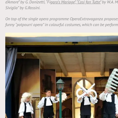
d’Amore” by G. Donizetti, “Fig
aro’s Mariage”, “Cosi fan Tutte”
by W.A. M
Siviglia” by G.Rossini.
On top of the single opera programme OperaExtravaganza proposes 
funny “potpourri opera” in colourful costumes, which can be perfor