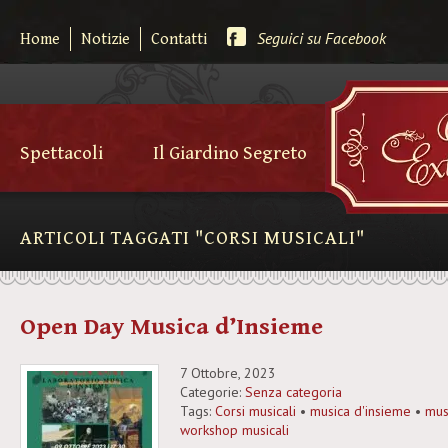
Seguici su Facebook
Home
Notizie
Contatti
Spettacoli
Il Giardino Segreto
ARTICOLI TAGGATI "CORSI MUSICALI"
Open Day Musica d’Insieme
7 Ottobre, 2023
Categorie:
Senza categoria
Tags:
Corsi musicali
•
musica d'insieme
•
mus
workshop musicali