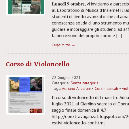
𝐋𝐮𝐧𝐞𝐝𝐢̀ 𝟗 𝐨𝐭𝐭𝐨𝐛𝐫𝐞, vi invitiamo a p
al Laboratorio di Musica d’Insieme! Il lab
studenti di livello avanzato che ad ama
conoscenza solida di uno strumento musi
guidare e incoraggiare gli studenti ad aff
la percezione del proprio corpo e […]
Leggi tutto →
Corso di Violoncello
22 Giugno, 2021
Categorie:
Senza categoria
Tags:
Adriano Ancarani
•
Corsi musicali
•
vio
Il corso di violoncello del maestro Adri
luglio 2021 al Giardino segreto di Oper
saggio finale domenica il 4.7
http://opextravaganza.blogspot.com/20
estivi-violoncello-con.html