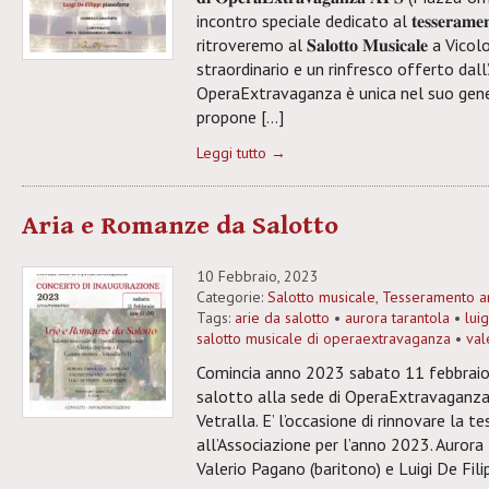
incontro speciale dedicato al 𝐭𝐞𝐬𝐬𝐞𝐫𝐚𝐦𝐞𝐧𝐭
ritroveremo al 𝐒𝐚𝐥𝐨𝐭𝐭𝐨 𝐌𝐮𝐬𝐢𝐜𝐚𝐥𝐞 a
straordinario e un rinfresco offerto dall
OperaExtravaganza è unica nel suo gene
propone […]
Leggi tutto →
Aria e Romanze da Salotto
10 Febbraio, 2023
Categorie:
Salotto musicale
,
Tesseramento a
Tags:
arie da salotto
•
aurora tarantola
•
luig
salotto musicale di operaextravaganza
•
val
Comincia anno 2023 sabato 11 febbraio
salotto alla sede di OperaExtravaganza,
Vetralla. E’ l’occasione di rinnovare la te
all’Associazione per l’anno 2023. Aurora
Valerio Pagano (baritono) e Luigi De Filip