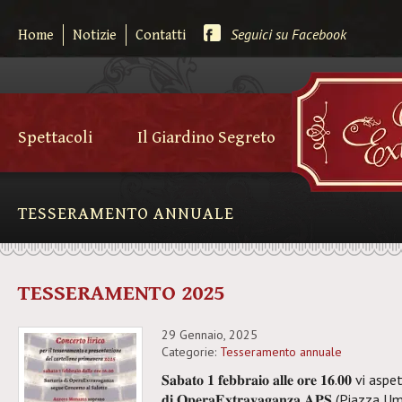
Seguici su Facebook
Home
Notizie
Contatti
Spettacoli
Il Giardino Segreto
TESSERAMENTO ANNUALE
TESSERAMENTO 2025
29 Gennaio, 2025
Categorie:
Tesseramento annuale
𝐒𝐚𝐛𝐚𝐭𝐨 𝟏 𝐟𝐞𝐛𝐛𝐫𝐚𝐢𝐨 𝐚𝐥𝐥𝐞 𝐨𝐫𝐞 𝟏𝟔.𝟎𝟎 vi
𝐝𝐢 𝐎𝐩𝐞𝐫𝐚𝐄𝐱𝐭𝐫𝐚𝐯𝐚𝐠𝐚𝐧𝐳𝐚 𝐀𝐏𝐒 (Pia