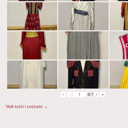
C
«
‹
di
7
›
»
Vedi tutti i costumi →