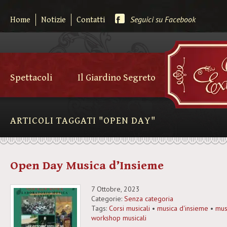
Seguici su Facebook
Home
Notizie
Contatti
Spettacoli
Il Giardino Segreto
ARTICOLI TAGGATI "OPEN DAY"
Open Day Musica d’Insieme
7 Ottobre, 2023
Categorie:
Senza categoria
Tags:
Corsi musicali
•
musica d'insieme
•
mus
workshop musicali