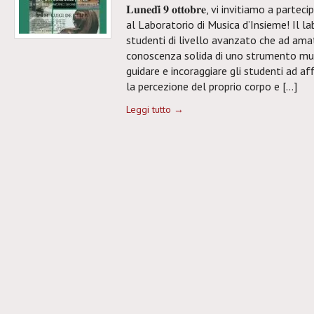
𝐋𝐮𝐧𝐞𝐝𝐢̀ 𝟗 𝐨𝐭𝐭𝐨𝐛𝐫𝐞, vi invitiamo a p
al Laboratorio di Musica d’Insieme! Il lab
studenti di livello avanzato che ad ama
conoscenza solida di uno strumento musi
guidare e incoraggiare gli studenti ad aff
la percezione del proprio corpo e […]
Leggi tutto →