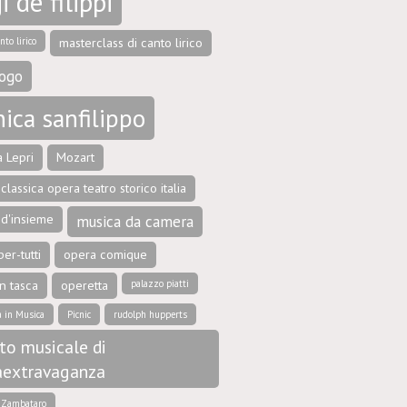
i de filippi
nto lirico
masterclass di canto lirico
ogo
ica sanfilippo
 Lepri
Mozart
classica opera teatro storico italia
 d'insieme
musica da camera
er-tutti
opera comique
n tasca
operetta
palazzo piatti
a in Musica
Picnic
rudolph hupperts
to musicale di
aextravaganza
e Zambataro