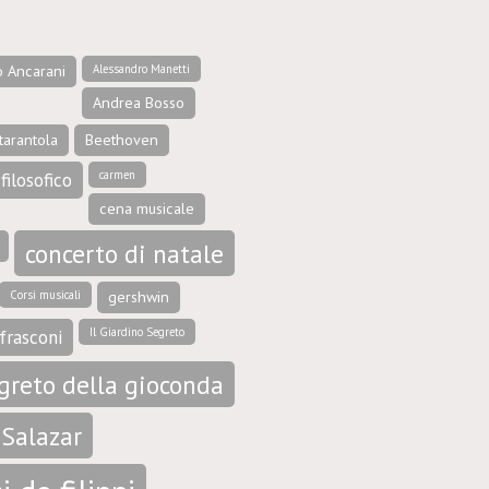
o Ancarani
Alessandro Manetti
Andrea Bosso
tarantola
Beethoven
carmen
filosofico
cena musicale
concerto di natale
Corsi musicali
gershwin
Il Giardino Segreto
frasconi
egreto della gioconda
 Salazar