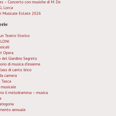
es – Concerto con musiche di M. De
G. Lorca
e Musicale Estate 2026
orie
un Teatro Storico
LONI
sicali
at Opera
o del Giardino Segreto
orio di musica d'insieme
ass di canto lirico
da camera
n Tasca
 musicale
mo il melodramma – musica
a
ategoria
mento annuale