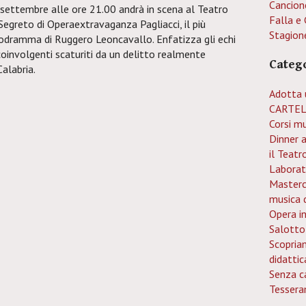
Cancion
 settembre alle ore 21.00 andrà in scena al Teatro
Falla e 
Segreto di Operaextravaganza Pagliacci, il più
Stagion
dramma di Ruggero Leoncavallo. Enfatizza gli echi
 coinvolgenti scaturiti da un delitto realmente
Categ
alabria.
Adotta 
CARTEL
Corsi mu
Dinner 
il Teatr
Laborat
Mastercl
musica 
Opera i
Salotto
Scopria
didattic
Senza c
Tessera