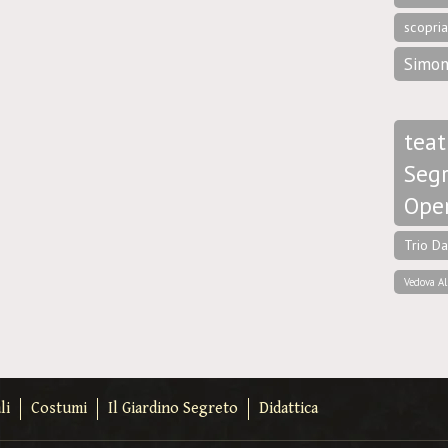
scopri
Simon
teat
Segr
Ope
Trio D
Vedova Al
li
Costumi
Il Giardino Segreto
Didattica