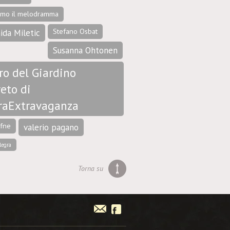
amo il melodramma
Stefano Osbat
ida Miletic
Susanna Ohtonen
ro del Giardino
eto di
raExtravaganza
afne
valerio pagano
legra
Torna su