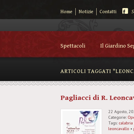
S
Home
Notizie
Contatti
Spettacoli
Il Giardino S
ARTICOLI TAGGATI "LEON
Pagliacci di R. Leonca
22 Agosto, 2
Categorie:
Ope
Tags:
calabria
leoncavallo
•