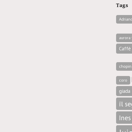
Tags
Adrian
aurora 
Caffè 
chopin
coro
giada 
il s
Ines