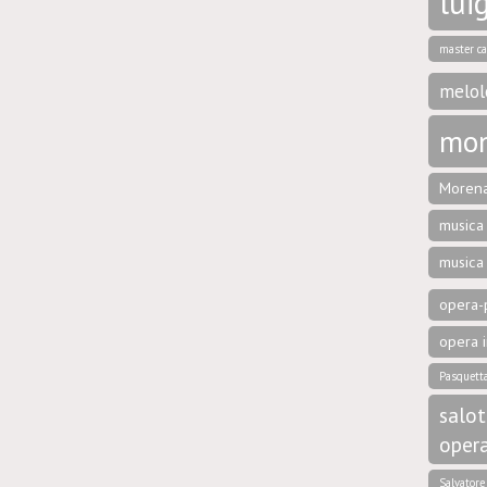
luig
master ca
melol
mon
Morena
musica 
musica
opera-p
opera i
Pasquett
salot
oper
Salvator