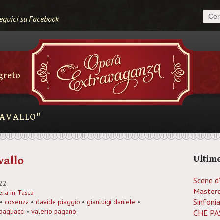
eguici su Facebook
egreto
CAVALLO"
vallo
Ultime
Scene d
022
Masterc
ra in Tasca
Sinfonia
•
cosenza
•
davide piaggio
•
gianluigi daniele
•
pagliacci
•
valerio pagano
CHE PAS