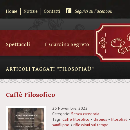
Seguici su Facebook
Home
Notizie
Contatti
Spettacoli
Il Giardino Segreto
ARTICOLI TAGGATI "FILOSOFIAÙ"
Caffè Filosofico
25 Novembre, 2022
Categorie:
Senza categoria
Tags:
Caffè filosofico
•
chronos
•
filosofiaù
sanfilippo
•
riflessioni sul tempo