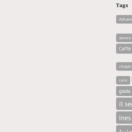
Tags
Adrian
aurora 
Caffè 
chopin
coro
giada 
il s
Ines