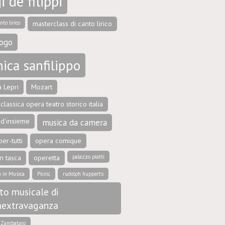
i de filippi
nto lirico
masterclass di canto lirico
ogo
ica sanfilippo
 Lepri
Mozart
classica opera teatro storico italia
 d'insieme
musica da camera
er-tutti
opera comique
n tasca
operetta
palazzo piatti
a in Musica
Picnic
rudolph hupperts
to musicale di
aextravaganza
e Zambataro