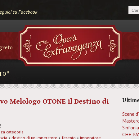
eguici su Facebook
egreto
TO"
vo Melologo OTONE il Destino di
Ultime
Scene d
Masterc
3
Sinfonia
za categoria
CHE PAS
scia
•
destino di un imperatore
•
ferento
•
imperatore