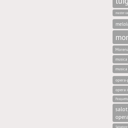
luig
master ca
melol
mon
Morena
musica 
musica
opera-p
opera i
Pasquett
salot
oper
Salvator