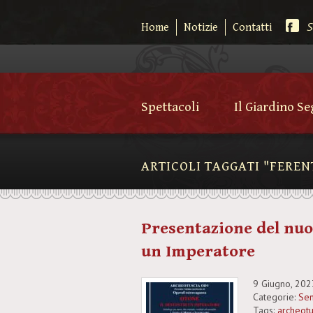
S
Home
Notizie
Contatti
Spettacoli
Il Giardino S
ARTICOLI TAGGATI "FEREN
Presentazione del nuo
un Imperatore
9 Giugno, 202
Categorie:
Sen
Tags:
archeotu