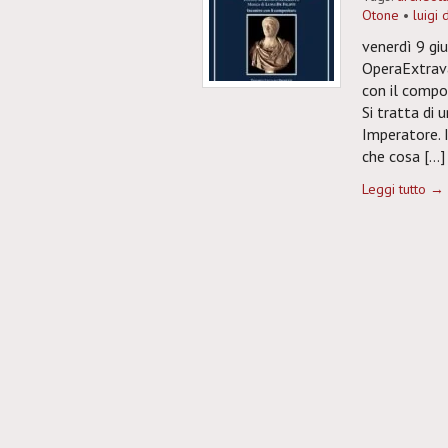
Otone
•
luigi 
venerdì 9 gi
OperaExtrava
con il compos
Si tratta di
Imperatore. I
che cosa […]
Leggi tutto →