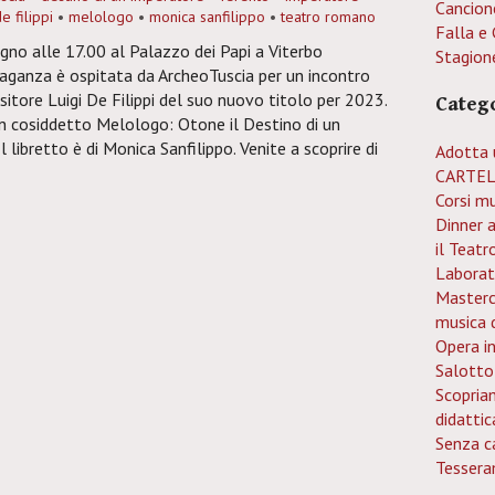
Cancion
de filippi
•
melologo
•
monica sanfilippo
•
teatro romano
Falla e 
ugno alle 17.00 al Palazzo dei Papi a Viterbo
Stagion
ganza è ospitata da ArcheoTuscia per un incontro
itore Luigi De Filippi del suo nuovo titolo per 2023.
Categ
 un cosiddetto Melologo: Otone il Destino di un
l libretto è di Monica Sanfilippo. Venite a scoprire di
Adotta 
CARTEL
Corsi mu
Dinner 
il Teatr
Laborat
Mastercl
musica 
Opera i
Salotto
Scopria
didattic
Senza c
Tessera