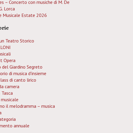
es – Concerto con musiche di M. De
G. Lorca
e Musicale Estate 2026
orie
un Teatro Storico
LONI
sicali
at Opera
o del Giardino Segreto
orio di musica d'insieme
ass di canto lirico
da camera
n Tasca
 musicale
mo il melodramma – musica
a
ategoria
mento annuale