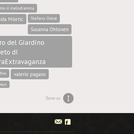
amo il melodramma
Stefano Osbat
ida Miletic
Susanna Ohtonen
ro del Giardino
eto di
raExtravaganza
afne
valerio pagano
legra
Torna su