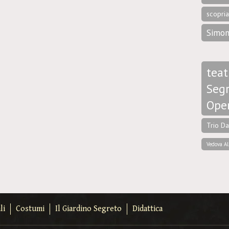
scopri
Simon
teat
Segr
Ope
Trio D
Vedova Al
li
Costumi
Il Giardino Segreto
Didattica