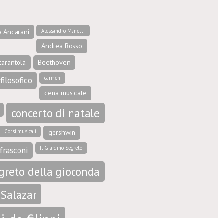
o Ancarani
Alessandro Manetti
Andrea Bosso
tarantola
Beethoven
carmen
filosofico
cena musicale
concerto di natale
Corsi musicali
gershwin
Il Giardino Segreto
frasconi
egreto della gioconda
 Salazar