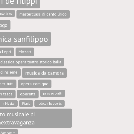
i de filippi
nto lirico
masterclass di canto lirico
ogo
ica sanfilippo
 Lepri
Mozart
classica opera teatro storico italia
 d'insieme
musica da camera
er-tutti
opera comique
n tasca
operetta
palazzo piatti
a in Musica
Picnic
rudolph hupperts
to musicale di
aextravaganza
e Zambataro