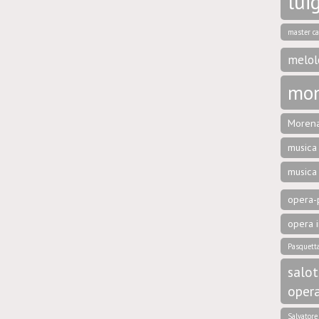
luig
master ca
melol
mon
Morena
musica 
musica
opera-p
opera i
Pasquett
salot
oper
Salvator