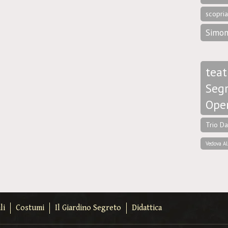
scopri
Simon
teat
Segr
Ope
Trio D
Vedova Al
li
Costumi
Il Giardino Segreto
Didattica