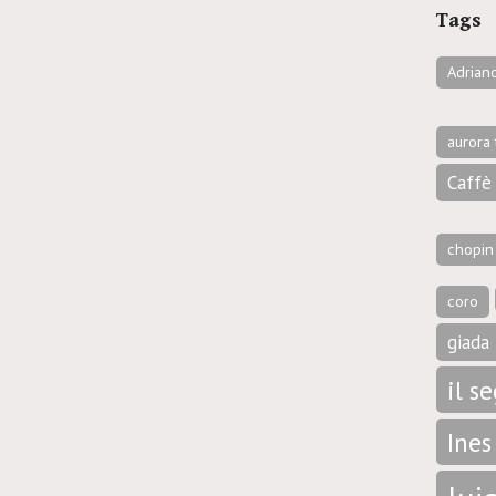
Tags
Adrian
aurora 
Caffè 
chopin
coro
giada 
il s
Ines