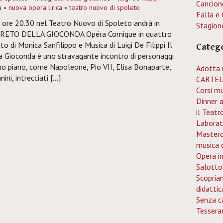
Cancion
a
•
nuova opera lirica
•
teatro nuovo di spoleto
Falla e 
c ore 20.30 nel Teatro Nuovo di Spoleto andrà in
Stagion
GRETO DELLA GIOCONDA Opéra Comique in quattro
tto di Monica Sanfilippo e Musica di Luigi De Filippi Il
Categ
a Gioconda è uno stravagante incontro di personaggi
imo piano, come Napoleone, Pio VII, Elisa Bonaparte,
Adotta 
ini, intrecciati […]
CARTEL
Corsi mu
Dinner 
il Teatr
Laborat
Mastercl
musica 
Opera i
Salotto
Scopria
didattic
Senza c
Tessera