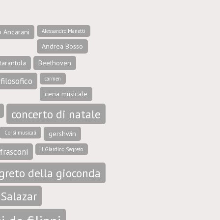
o Ancarani
Alessandro Manetti
Andrea Bosso
tarantola
Beethoven
carmen
filosofico
cena musicale
concerto di natale
Corsi musicali
gershwin
Il Giardino Segreto
frasconi
egreto della gioconda
 Salazar