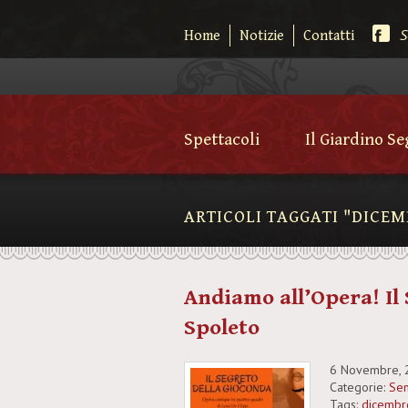
S
Home
Notizie
Contatti
Spettacoli
Il Giardino S
ARTICOLI TAGGATI "DICE
Andiamo all’Opera! Il
Spoleto
6 Novembre, 
Categorie:
Sen
Tags:
dicembr