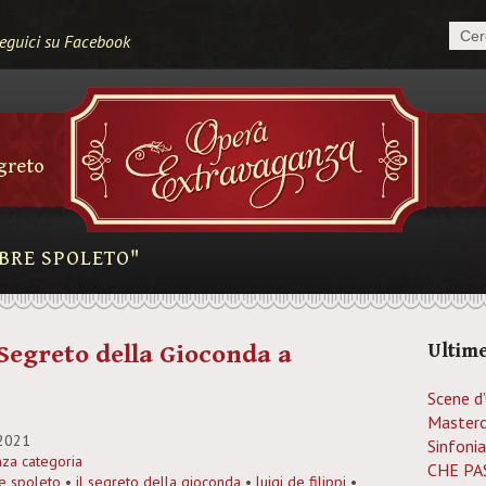
eguici su Facebook
egreto
MBRE SPOLETO"
 Segreto della Gioconda a
Ultime
Scene d
Masterc
2021
Sinfonia
za categoria
CHE PAS
e spoleto
•
il segreto della gioconda
•
luigi de filippi
•