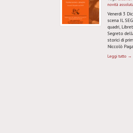
novità assolut
Venerdi 3 Di
scena IL SE
quadri, Libre
Segreto dell
storici di pr
Niccolò Pagan
Leggi tutto →