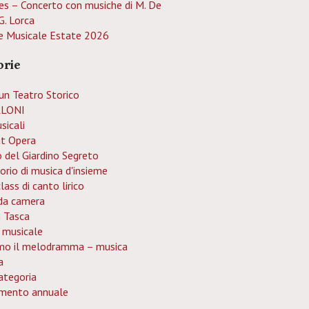
es – Concerto con musiche di M. De
G. Lorca
e Musicale Estate 2026
orie
un Teatro Storico
LONI
sicali
at Opera
o del Giardino Segreto
orio di musica d'insieme
ass di canto lirico
da camera
n Tasca
 musicale
mo il melodramma – musica
a
ategoria
mento annuale