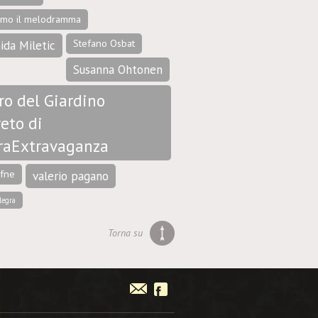
amo il melodramma
Stefano Osbat
ida Miletic
Susanna Ohtonen
ro del Giardino
eto di
raExtravaganza
afne
valerio pagano
legra
Torna su