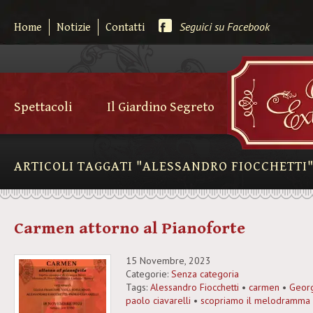
Seguici su Facebook
Home
Notizie
Contatti
Spettacoli
Il Giardino Segreto
ARTICOLI TAGGATI "ALESSANDRO FIOCCHETTI
Carmen attorno al Pianoforte
15 Novembre, 2023
Categorie:
Senza categoria
Tags:
Alessandro Fiocchetti
•
carmen
•
Georg
paolo ciavarelli
•
scopriamo il melodramma