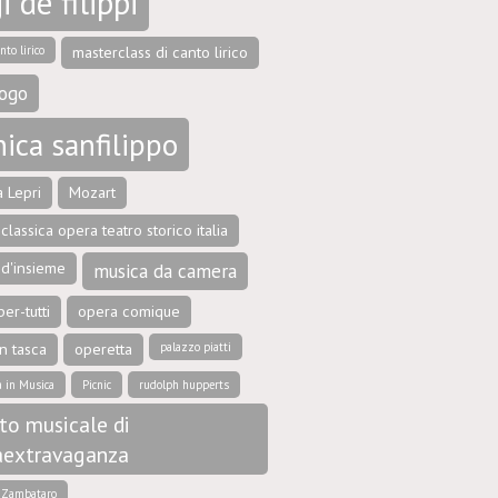
i de filippi
nto lirico
masterclass di canto lirico
ogo
ica sanfilippo
 Lepri
Mozart
classica opera teatro storico italia
 d'insieme
musica da camera
er-tutti
opera comique
n tasca
operetta
palazzo piatti
a in Musica
Picnic
rudolph hupperts
to musicale di
aextravaganza
e Zambataro