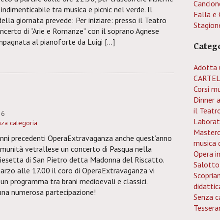
Cancion
indimenticabile tra musica e picnic nel verde. Il
Falla e 
lla giornata prevede: Per iniziare: presso il Teatro
Stagion
oncerto di “Arie e Romanze” con il soprano Agnese
mpagnata al pianoforte da Luigi […]
Categ
Adotta 
CARTEL
Corsi mu
Dinner 
il Teatr
26
Laborat
za categoria
Mastercl
nni precedenti OperaExtravaganza anche quest’anno
musica 
omunità vetrallese un concerto di Pasqua nella
Opera i
hiesetta di San Pietro detta Madonna del Riscatto.
Salotto
rzo alle 17.00 il coro di OperaExtravaganza vi
Scopria
 un programma tra brani medioevali e classici.
didattic
una numerosa partecipazione!
Senza c
Tessera