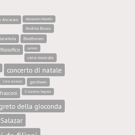
o Ancarani
Alessandro Manetti
Andrea Bosso
tarantola
Beethoven
carmen
filosofico
cena musicale
concerto di natale
Corsi musicali
gershwin
Il Giardino Segreto
frasconi
egreto della gioconda
 Salazar