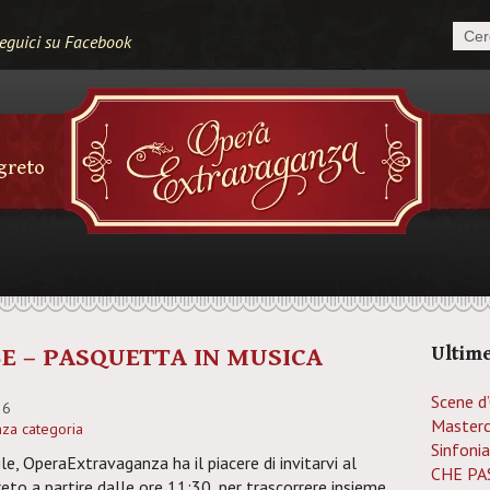
eguici su Facebook
egreto
E – PASQUETTA IN MUSICA
Ultime
Scene d
26
Masterc
za categoria
Sinfonia
le, OperaExtravaganza ha il piacere di invitarvi al
CHE PAS
eto a partire dalle ore 11:30, per trascorrere insieme