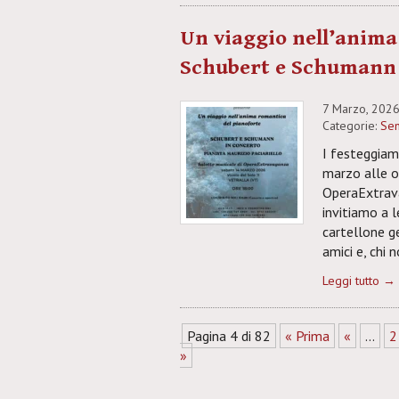
Un viaggio nell’anima
Schubert e Schumann 
7 Marzo, 202
Categorie:
Sen
I festeggia
marzo alle o
OperaExtravag
invitiamo a 
cartellone ge
amici e, chi 
Leggi tutto →
Pagina 4 di 82
« Prima
«
...
2
»