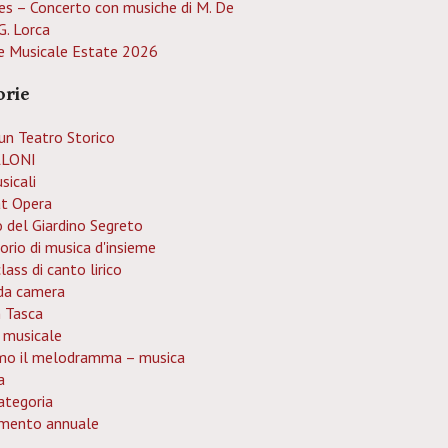
es – Concerto con musiche di M. De
G. Lorca
e Musicale Estate 2026
orie
un Teatro Storico
LONI
sicali
at Opera
o del Giardino Segreto
orio di musica d'insieme
ass di canto lirico
da camera
n Tasca
 musicale
mo il melodramma – musica
a
ategoria
mento annuale