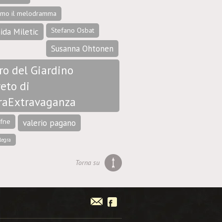
amo il melodramma
Stefano Osbat
ida Miletic
Susanna Ohtonen
ro del Giardino
eto di
raExtravaganza
afne
valerio pagano
legra
Torna su