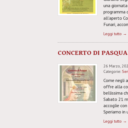
una giornata 
programma de
all’aperto C
Funari, acco
Leggi tutto →
CONCERTO DI PASQUA
26 Marzo, 20
Categorie:
Sen
Come negli a
offre alla c
bellissima c
Sabato 21 ma
accoglie con
Speriamo in 
Leggi tutto →