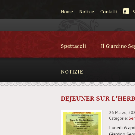
S
Home
Notizie
Contatti
Spettacoli
Il Giardino S
NOTIZIE
DEJEUNER SUR L’HERB
26 Marzo, 20
Categorie:
Sen
Lunedì 6 apri
Giardino Segr