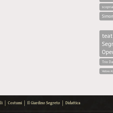
scopri
Simon
teat
Segr
Ope
Trio D
Vedova Al
li
Costumi
Il Giardino Segreto
Didattica