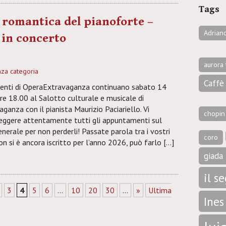
Tags
 romantica del pianoforte –
Adrian
in concerto
6
aurora 
za categoria
Caffè 
menti di OperaExtravaganza continuano sabato 14
re 18.00 al Salotto culturale e musicale di
anza con il pianista Maurizio Paciariello. Vi
chopin
leggere attentamente tutti gli appuntamenti sul
nerale per non perderli! Passate parola tra i vostri
coro
non si è ancora iscritto per l’anno 2026, può farlo […]
giada 
il s
3
4
5
6
...
10
20
30
...
»
Ultima
Ines