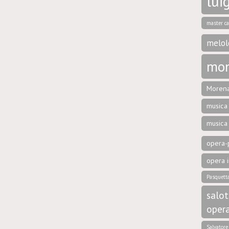
luig
master ca
melol
mon
Morena
musica 
musica
opera-p
opera i
Pasquett
salot
oper
Salvator