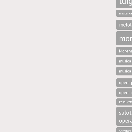
luig
master ca
melol
mon
Morena
musica 
musica
opera-p
opera i
Pasquett
salot
oper
Salvator