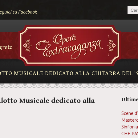
eguici su Facebook
egreto
OTTO MUSICALE DEDICATO ALLA CHITARRA DEL ‘
lotto Musicale dedicato alla
Ultime
Scene d
Masterc
Sinfonia
CHE PAS