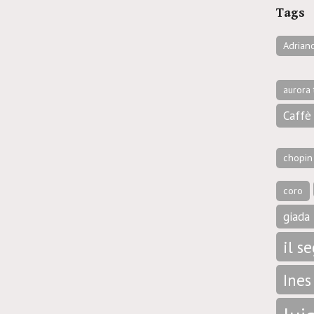
Tags
Adrian
aurora 
Caffè 
chopin
coro
giada 
il s
Ines