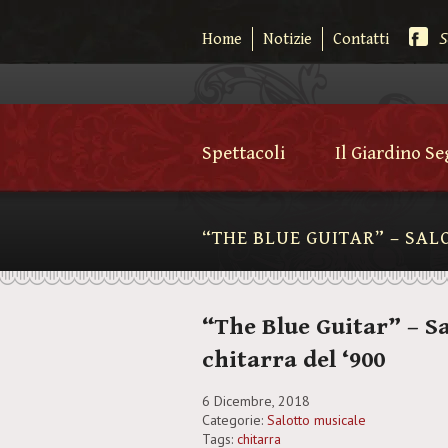
S
Home
Notizie
Contatti
Spettacoli
Il Giardino S
“THE BLUE GUITAR” – SAL
“The Blue Guitar” – Sa
chitarra del ‘900
6 Dicembre, 2018
Categorie:
Salotto musicale
Tags:
chitarra