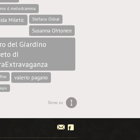
amo il melodramma
Stefano Osbat
ida Miletic
Susanna Ohtonen
ro del Giardino
eto di
raExtravaganza
afne
valerio pagano
legra
Torna su