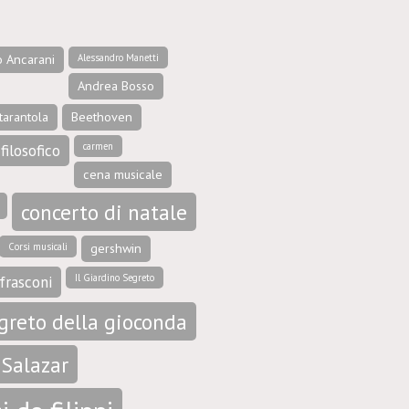
o Ancarani
Alessandro Manetti
Andrea Bosso
tarantola
Beethoven
carmen
filosofico
cena musicale
concerto di natale
Corsi musicali
gershwin
Il Giardino Segreto
frasconi
egreto della gioconda
 Salazar