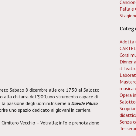
Cancion
Falla e 
Stagion
Categ
Adotta 
CARTEL
Corsi mu
Dinner 
il Teatr
Laborat
Mastercl
musica 
reto Sabato 8 dicembre alle ore 17.30 al Salotto
Opera i
o alla chitarra del ‘900,uno strumento capace di
Salotto
e la passione degli uomini.Insieme a
Davide Piluso
Scopria
ire uno spazio dedicato ai giovani in carriera.
didattic
Senza c
l Cimitero Vecchio – Vetralla; info e prenotazione
Tessera