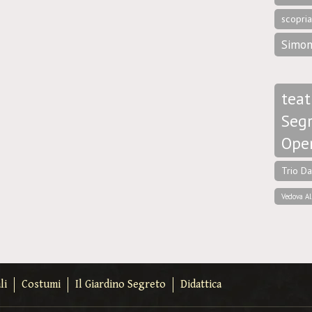
scopri
Simon
teat
Segr
Ope
Trio D
Vedova Al
li
Costumi
Il Giardino Segreto
Didattica