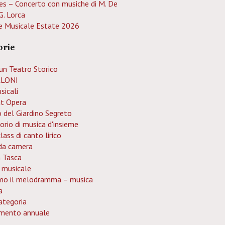
es – Concerto con musiche di M. De
G. Lorca
e Musicale Estate 2026
orie
un Teatro Storico
LONI
sicali
at Opera
o del Giardino Segreto
orio di musica d'insieme
ass di canto lirico
da camera
n Tasca
 musicale
mo il melodramma – musica
a
ategoria
mento annuale