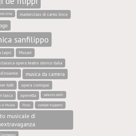
i de filippi
nto lirico
masterclass di canto lirico
ogo
ica sanfilippo
 Lepri
Mozart
classica opera teatro storico italia
 d'insieme
musica da camera
er-tutti
opera comique
n tasca
operetta
palazzo piatti
a in Musica
Picnic
rudolph hupperts
to musicale di
aextravaganza
e Zambataro