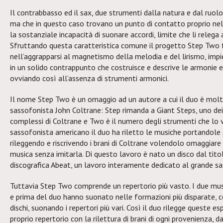
Il contrabbasso ed il sax, due strumenti dalla natura e dal ru
ma che in questo caso trovano un punto di contatto proprio nel 
la sostanziale incapacità di suonare accordi, limite che li releg
Sfruttando questa caratteristica comune il progetto Step Two t
nell’aggrapparsi al magnetismo della melodia e del lirismo, imp
in un solido contrappunto che costruisce e descrive le armonie e 
ovviando così all’assenza di strumenti armonici.
Il nome Step Two è un omaggio ad un autore a cui il duo è molto
sassofonista John Coltrane: Step rimanda a Giant Steps, uno dei 
complessi di Coltrane e Two è il numero degli strumenti che lo 
sassofonista americano il duo ha riletto le musiche portandole 
rileggendo e riscrivendo i brani di Coltrane volendolo omaggiar
musica senza imitarla. Di questo lavoro è nato un disco dal titol
discografica Abeat, un lavoro interamente dedicato al grande sa
Tuttavia Step Two comprende un repertorio più vasto. I due musi
e prima del duo hanno suonato nelle formazioni più disparate, co
dischi, suonando i repertori più vari. Così il duo rilegge queste e
proprio repertorio con la rilettura di brani di ogni provenienza, d