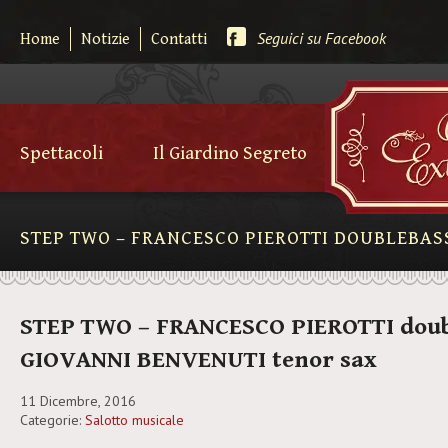
Seguici su Facebook
Home
Notizie
Contatti
Spettacoli
Il Giardino Segreto
STEP TWO – FRANCESCO PIEROTTI DOUBLEBAS
STEP TWO – FRANCESCO PIEROTTI doub
GIOVANNI BENVENUTI tenor sax
11 Dicembre, 2016
Categorie:
Salotto musicale