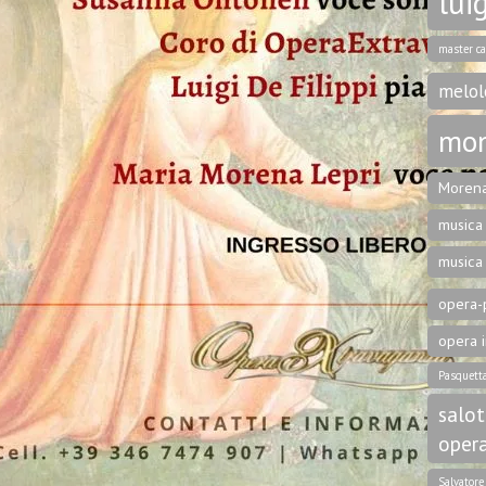
luig
master ca
melol
mon
Morena
musica 
musica
opera-p
opera i
Pasquett
salot
oper
Salvator