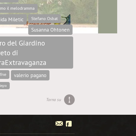
amo il melodramma
Stefano Osbat
ida Miletic
Susanna Ohtonen
ro del Giardino
eto di
raExtravaganza
afne
valerio pagano
legra
Torna su