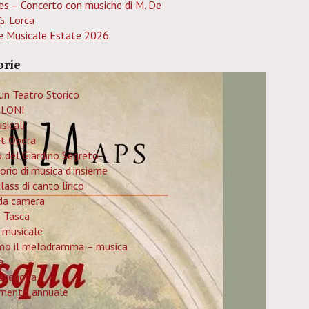
es – Concerto con musiche di M. De
G. Lorca
e Musicale Estate 2026
orie
un Teatro Storico
LONI
sicali
at Opera
o del Giardino Segreto
orio di musica d'insieme
ass di canto lirico
da camera
n Tasca
 musicale
mo il melodramma – musica
a
ategoria
mento annuale