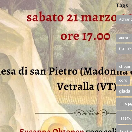
Tags
Adrian
aurora 
Caffè 
chopin
coro
giada 
il s
Ines