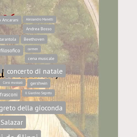
o Ancarani
Alessandro Manetti
Andrea Bosso
tarantola
Beethoven
carmen
filosofico
cena musicale
concerto di natale
Corsi musicali
gershwin
Il Giardino Segreto
frasconi
egreto della gioconda
 Salazar