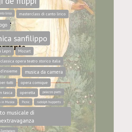
i de filippi
nto lirico
masterclass di canto lirico
ogo
ica sanfilippo
 Lepri
Mozart
classica opera teatro storico italia
 d'insieme
musica da camera
er-tutti
opera comique
n tasca
operetta
palazzo piatti
a in Musica
Picnic
rudolph hupperts
to musicale di
aextravaganza
e Zambataro