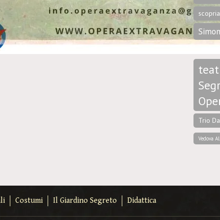
scopri
Simon
teat
Segr
Ope
Trio D
Vedova Al
li
Costumi
Il Giardino Segreto
Didattica