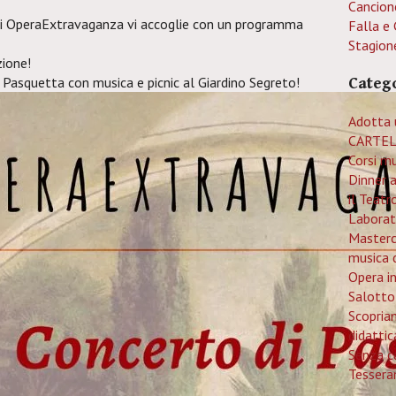
Cancion
di OperaExtravaganza vi accoglie con un programma
Falla e 
Stagion
ione!
 Pasquetta con musica e picnic al Giardino Segreto!
Categ
Adotta 
CARTEL
Corsi mu
Dinner 
il Teatr
Laborat
Mastercl
musica 
Opera i
Salotto
Scopria
didattic
Senza c
Tessera