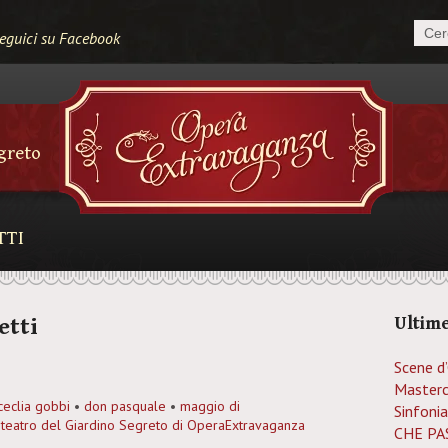
eguici su Facebook
egreto
TTI
etti
Ultime
Scene d
Masterc
ceclia gobbi
•
don pasquale
•
maggio di
Sinfonia
•
teatro del Giardino Segreto di OperaExtravaganza
CHE PAS