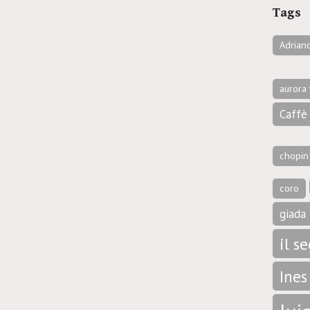
Tags
Adrian
aurora 
Caffè 
chopin
coro
giada 
il s
Ines