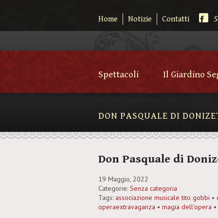
S
Home
Notizie
Contatti
Spettacoli
Il Giardino S
DON PASQUALE DI DONIZE
Don Pasquale di Doniz
19 Maggio, 2022
Categorie:
Senza categoria
Tags:
associazione musicale tito gobbi
•
operaextravaganza
•
magia dell'opera