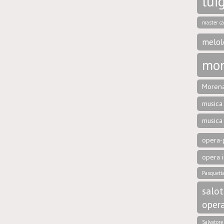
luig
master ca
melol
mon
Morena
musica 
musica
opera-p
opera i
Pasquett
salot
oper
Salvator