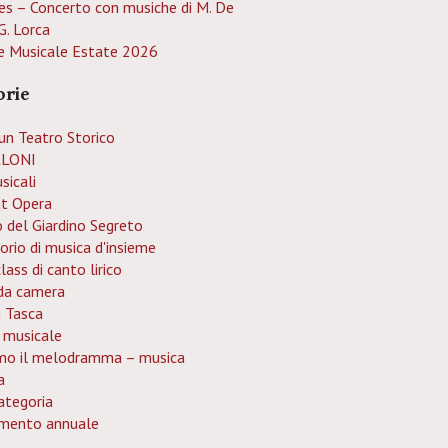
es – Concerto con musiche di M. De
G. Lorca
e Musicale Estate 2026
orie
un Teatro Storico
LONI
sicali
at Opera
o del Giardino Segreto
orio di musica d'insieme
ass di canto lirico
da camera
n Tasca
 musicale
mo il melodramma – musica
a
ategoria
mento annuale