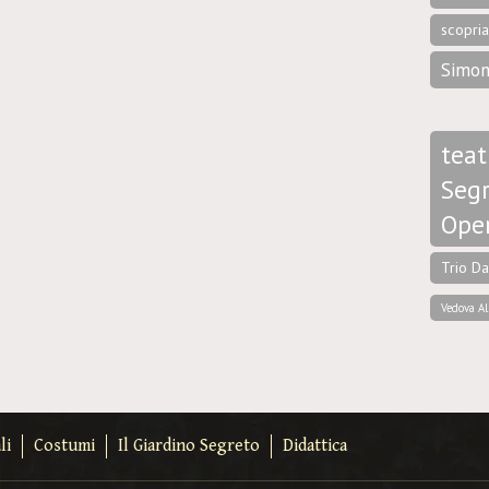
scopri
Simon
teat
Segr
Ope
Trio D
Vedova Al
li
Costumi
Il Giardino Segreto
Didattica