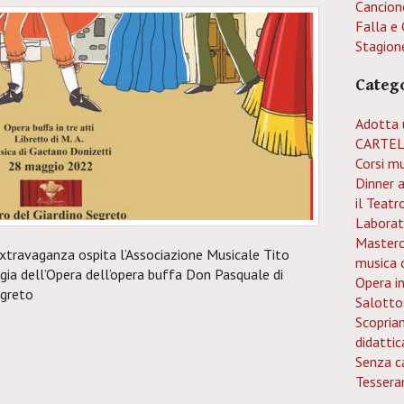
Cancion
Falla e 
Stagion
Categ
Adotta 
CARTEL
Corsi mu
Dinner 
il Teatr
Laborat
Mastercl
travaganza ospita l’Associazione Musicale Tito
musica 
ia dell’Opera dell’opera buffa Don Pasquale di
Opera i
egreto
Salotto
Scopria
didattic
Senza c
Tessera