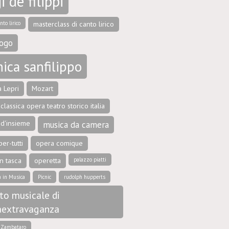
i de filippi
nto lirico
masterclass di canto lirico
ogo
ica sanfilippo
 Lepri
Mozart
classica opera teatro storico italia
 d'insieme
musica da camera
er-tutti
opera comique
n tasca
operetta
palazzo piatti
a in Musica
Picnic
rudolph hupperts
to musicale di
aextravaganza
e Zambataro