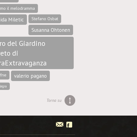
amo il melodramma
Stefano Osbat
ida Miletic
Susanna Ohtonen
ro del Giardino
eto di
raExtravaganza
afne
valerio pagano
legra
Torna su