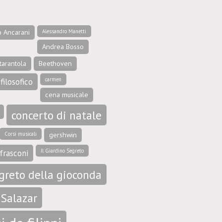
o Ancarani
Alessandro Manetti
Andrea Bosso
tarantola
Beethoven
carmen
filosofico
cena musicale
concerto di natale
Corsi musicali
gershwin
Il Giardino Segreto
frasconi
egreto della gioconda
 Salazar