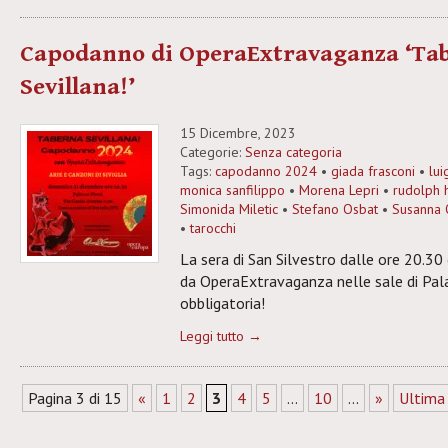
Capodanno di OperaExtravaganza ‘Ta
Sevillana!’
15 Dicembre, 2023
Categorie:
Senza categoria
Tags:
capodanno 2024
•
giada frasconi
•
lui
monica sanfilippo
•
Morena Lepri
•
rudolph 
Simonida Miletic
•
Stefano Osbat
•
Susanna 
•
tarocchi
La sera di San Silvestro dalle ore 20.30
da OperaExtravaganza nelle sale di Pal
obbligatoria!
Leggi tutto →
Pagina 3 di 15
«
1
2
3
4
5
...
10
...
»
Ultima