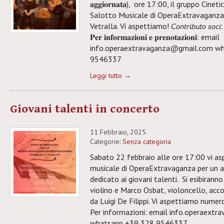
𝐚𝐠𝐠𝐢𝐨𝐫𝐧𝐚𝐭𝐚), ore 17:00, il gruppo Cine
Salotto Musicale di OperaExtravaganza 
Vetralla. Vi aspettiamo! 𝘊𝘰𝘯𝘵𝘳𝘪𝘣𝘶𝘵𝘰 𝘴𝘰𝘤𝘪: 15€ 
𝐏𝐞𝐫 𝐢𝐧𝐟𝐨𝐫𝐦𝐚𝐳𝐢𝐨𝐧𝐢 𝐞 𝐩𝐫𝐞𝐧𝐨𝐭𝐚𝐳𝐢𝐨𝐧𝐢: email
info.operaextravaganza@gmail.com w
9546337
Leggi tutto →
Giovani talenti in concerto
11 Febbraio, 2025
Categorie:
Senza categoria
Sabato 22 febbraio alle ore 17:00 vi a
musicale di OperaExtravaganza per un 
dedicato ai giovani talenti. Si esibiranno
violino e Marco Osbat, violoncello, acc
da Luigi De Filippi. Vi aspettiamo numer
Per informazioni: email info.operaext
whatsapp +39 328 9546337