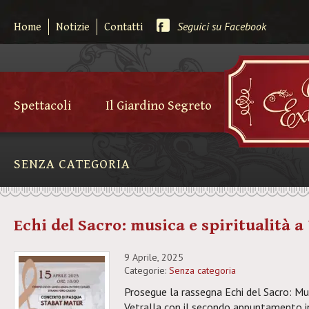
Seguici su Facebook
Home
Notizie
Contatti
Spettacoli
Il Giardino Segreto
SENZA CATEGORIA
Echi del Sacro: musica e spiritualità a
9 Aprile, 2025
Categorie:
Senza categoria
Prosegue la rassegna Echi del Sacro: Mus
Vetralla con il secondo appuntamento i