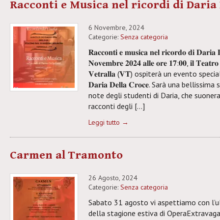
Racconti e Musica nel ricordi di Daria
6 Novembre, 2024
Categorie:
Senza categoria
𝐑𝐚𝐜𝐜𝐨𝐧𝐭𝐢 𝐞 𝐦𝐮𝐬𝐢𝐜𝐚 𝐧𝐞𝐥 𝐫𝐢𝐜𝐨𝐫𝐝𝐨 𝐝𝐢 𝐃𝐚𝐫𝐢𝐚
𝐍𝐨𝐯𝐞𝐦𝐛𝐫𝐞 𝟐𝟎𝟐𝟒 𝐚𝐥𝐥𝐞 𝐨𝐫𝐞 𝟏𝟕:𝟎𝟎, 𝐢𝐥 𝐓𝐞𝐚𝐭𝐫𝐨 
𝐕𝐞𝐭𝐫𝐚𝐥𝐥𝐚 (𝐕𝐓) ospiterà un evento sp
𝐃𝐚𝐫𝐢𝐚 𝐃𝐞𝐥𝐥𝐚 𝐂𝐫𝐨𝐜𝐞. Sarà una belliss
note degli studenti di Daria, che suonera
racconti degli […]
Leggi tutto →
Carmen al Tramonto
26 Agosto, 2024
Categorie:
Senza categoria
Sabato 31 agosto vi aspettiamo con l
della stagione estiva di OperaExtrava