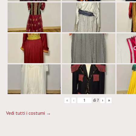
C
«
‹
di
7
›
»
Vedi tutti i costumi →